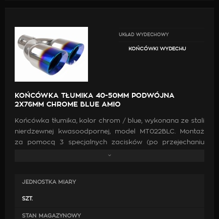
UKŁAD WYDECHOWY
KOŃCÓWKI WYDECHU
KOŃCÓWKA TŁUMIKA 40-50MM PODWÓJNA
2X76MM CHROME BLUE AMIO
Końcówka tłumika, kolor chrom / blue, wykonana ze stali
nierdzewnej kwasoodpornej, model MT022BLC. Montaż
za pomocą 3 specjalnych zacisków (po przejechaniu
500-1000km prosimy o sprawdzenie dokręcenia śrób),
końcówka podwójna - 2 x 76 mm. Średnica montażowa:
40 - 50 mm. Końcówkę można zamontować również na
JEDNOSTKA MIARY
stałe poprzez przyspawanie.
SZT.
STAN MAGAZYNOWY