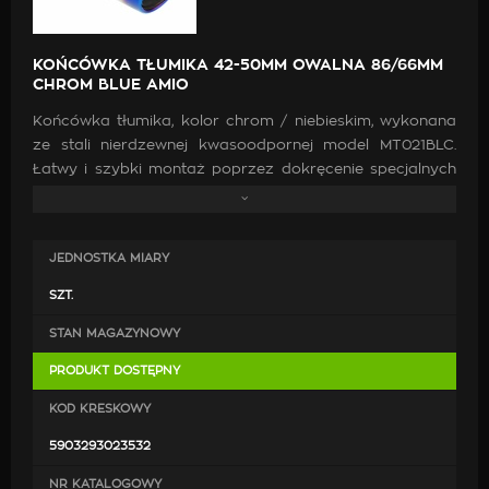
KOŃCÓWKA TŁUMIKA 42-50MM OWALNA 86/66MM
CHROM BLUE AMIO
Końcówka tłumika, kolor chrom / niebieskim, wykonana
ze stali nierdzewnej kwasoodpornej model MT021BLC.
Łatwy i szybki montaż poprzez dokręcenie specjalnych
zacisków (po przejechaniu 500-1000km prosimy o
sprawdzenie dokręcenia śrób). Końcówkę można
zamontować również na stałe poprzez przyspawanie.
JEDNOSTKA MIARY
Średnica montażowa: 42 - 50 mm
SZT.
STAN MAGAZYNOWY
PRODUKT DOSTĘPNY
KOD KRESKOWY
5903293023532
NR KATALOGOWY