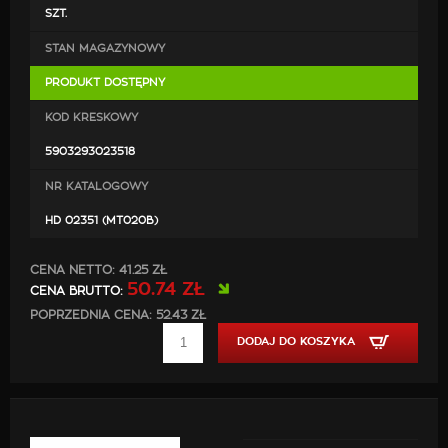
Średnica montażowa: 40 - 52 mm
SZT.
STAN MAGAZYNOWY
PRODUKT DOSTĘPNY
KOD KRESKOWY
5903293023518
NR KATALOGOWY
HD 02351 (MT020B)
CENA NETTO:
41.25 ZŁ
50.74 ZŁ
CENA BRUTTO:
POPRZEDNIA CENA: 52.43 ZŁ
DODAJ DO KOSZYKA