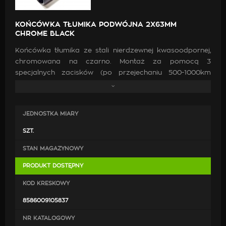
KOŃCÓWKA TŁUMIKA PODWÓJNA 2X63MM
CHROME BLACK
Końcówka tłumika ze stali nierdzewnej kwasoodpornej,
chromowana na czarno. Montaż za pomocą 3
specjalnych zacisków (po przejechaniu 500-1000km
prosimy o sprawdzenie dokręcenia śrób), końcówka
podwójna - 2 x 63 mm. Końcówkę można zamontować
również na stałe poprzez przyspawanie.
JEDNOSTKA MIARY
SZT.
STAN MAGAZYNOWY
PRODUKT DOSTĘPNY
KOD KRESKOWY
8586009105837
NR KATALOGOWY