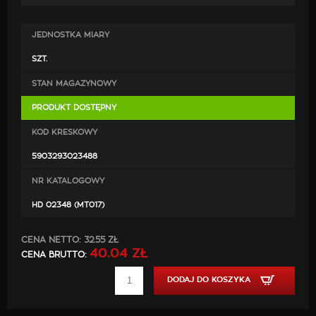
dokręcenia śrób). Końcówkę można zamontować
również na stałe poprzez przyspawanie.
JEDNOSTKA MIARY
Średnica montażowa: 42 - 52 mm (z wykorzystaniem
SZT.
zacisków).
STAN MAGAZYNOWY
PRODUKT DOSTĘPNY
KOD KRESKOWY
5903293023488
NR KATALOGOWY
HD 02348 (MT017)
CENA NETTO:
32.55 ZŁ
40.04 ZŁ
CENA BRUTTO:
DODAJ DO KOSZYKA