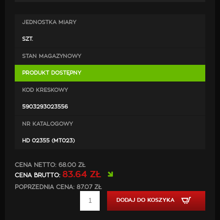
dokręcenia śrób). Końcówkę można zamontować
również na stałe poprzez przyspawanie.
JEDNOSTKA MIARY
Średnica montażowa: 35 - 46 mm
SZT.
STAN MAGAZYNOWY
PRODUKT DOSTĘPNY
KOD KRESKOWY
5903293023556
NR KATALOGOWY
HD 02355 (MT023)
CENA NETTO:
68.00 ZŁ
83.64 ZŁ
CENA BRUTTO:
POPRZEDNIA CENA: 87.07 ZŁ
DODAJ DO KOSZYKA