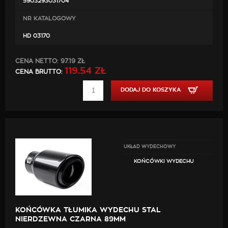
5903293031704
jedną z kluczowych funkcji zapewniających komfort
jazdy.
NR KATALOGOWY
Średnica montażowa: 36mm-54mm
HD 03170
Długość: 235mm
CENA NETTO:
97.19 ZŁ
119.54 ZŁ
CENA BRUTTO:
DODAJ DO KOSZYKA
UKŁAD WYDECHOWY
KOŃCÓWKI WYDECHU
KOŃCÓWKA TŁUMIKA WYDECHU STAL
NIERDZEWNA CZARNA 89MM