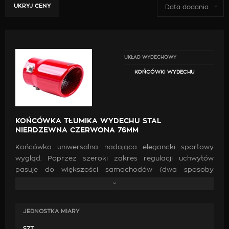
UKRYJ CENY
Data dodania
UKŁAD WYDECHOWY
KOŃCÓWKI WYDECHU
KOŃCÓWKA TŁUMIKA WYDECHU STAL
NIERDZEWNA CZERWONA 76MM
Końcówka uniwersalna nadająca elegancki sportowy
wygląd. Poprzez szeroki zakres regulacji uchwytów
pasuje do większości samochodów (dwa sposoby
montażu: do przykręcenia za pomocą śrub
montażowych lub do przyspawania).
JEDNOSTKA MIARY
Końcówka wydechu przeznaczona jest to montażu jako
dodatkowy element auta nadając mu rasowy wygląd i
SZT.