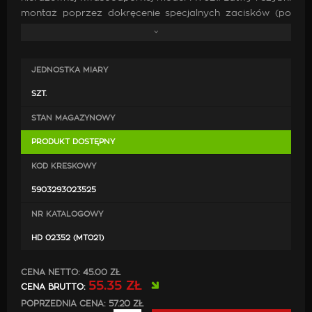
montaż poprzez dokręcenie specjalnych zacisków (po
przejechaniu 500-1000km prosimy o sprawdzenie
dokręcenia śrób). Końcówkę można zamontować
również na stałe poprzez przyspawanie.
JEDNOSTKA MIARY
Średnica montażowa: 43 - 54 mm
SZT.
STAN MAGAZYNOWY
PRODUKT DOSTĘPNY
KOD KRESKOWY
5903293023525
NR KATALOGOWY
HD 02352 (MT021)
CENA NETTO:
45.00 ZŁ
55.35 ZŁ
CENA BRUTTO:
POPRZEDNIA CENA: 57.20 ZŁ