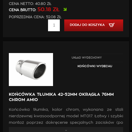
CENA NETTO:
40.80 ZŁ
50.18 ZŁ
CENA BRUTTO:
POPRZEDNIA CENA: 52.08 ZŁ
DODAJ DO KOSZYKA
UKŁAD WYDECHOWY
KOŃCÓWKI WYDECHU
KOŃCÓWKA TŁUMIKA 42-52MM OKRĄGŁA 76MM
CHROM AMIO
Końcówka tłumika, kolor chrom, wykonana ze stali
nierdzewnej kwasoodpornej model MT017. Łatwy i szybki
montaż poprzez dokręcenie specjalnych zacisków (po
przejechaniu 500-1000km prosimy o sprawdzenie