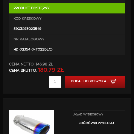
PRODUKT DOSTĘPNY
KOD KRESKOWY
5903293023549
NR KATALOGOWY
HD 02354 (MT022BLC)
CENA NETTO:
146.98 ZŁ
180.79 ZŁ
CENA BRUTTO:
DODAJ DO KOSZYKA
UKŁAD WYDECHOWY
KOŃCÓWKI WYDECHU