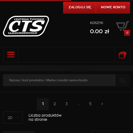
ZALOGUJ SIĘ
NOWE KONTO
KOSZYK
0.00
zł
0
0.00
zł
DO KASY
SZCZEGÓŁY
0.00
zł
DO KASY
SZCZEGÓŁY
1
2
3
...
5
Liczba produktów
20
na stronie