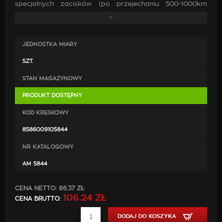
specjalnych zacisków (po przejechaniu 500-1000km
prosimy o sprawdzenie dokręcenia śrób), końcówka
podwójna - 2 x 63 mm. Końcówkę można zamontować
również na stałe poprzez przyspawanie.
JEDNOSTKA MIARY
SZT.
STAN MAGAZYNOWY
PRODUKT DOSTĘPNY
KOD KRESKOWY
8586009105844
NR KATALOGOWY
AM 5844
CENA NETTO:
86.37 ZŁ
106.24 ZŁ
CENA BRUTTO:
DODAJ DO KOSZYKA