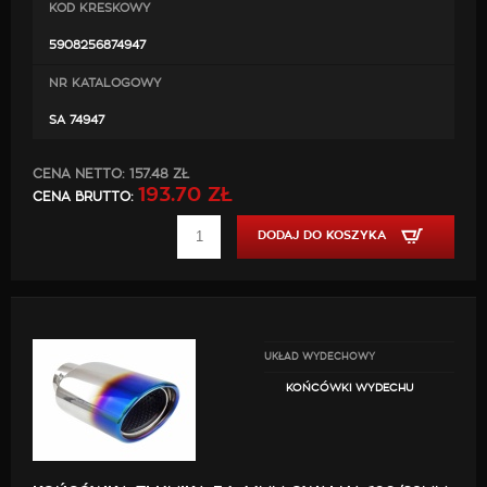
KOD KRESKOWY
5908256874947
NR KATALOGOWY
SA 74947
CENA NETTO:
157.48 ZŁ
193.70 ZŁ
CENA BRUTTO:
DODAJ DO KOSZYKA
UKŁAD WYDECHOWY
KOŃCÓWKI WYDECHU