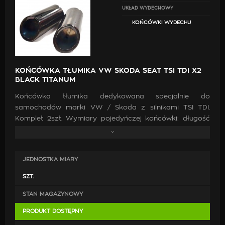
UKŁAD WYDECHOWY
KOŃCÓWKI WYDECHU
KOŃCÓWKA TŁUMIKA VW SKODA SEAT TSI TDI X2
BLACK TITANUM
Końcówka tłumika dedykowana specjalnie do
samochodów marki VW / Skoda z silnikami TSI TDI.
Komplet 2szt. Wymiary pojedyńczej końcówki: długość
153/108mm (góra dół), średnica wewnętrzna 65mm,
średnica zewnętrzna 70mm. Montaż na wcisk.
JEDNOSTKA MIARY
SZT.
STAN MAGAZYNOWY
PRODUKT DOSTĘPNY