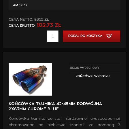
AM 5837
CENA NETTO:
83.52 ZŁ
102.73 ZŁ
CENA BRUTTO:
DODAJ DO KOSZYKA
UKŁAD WYDECHOWY
KOŃCÓWKI WYDECHU
KOŃCÓWKA TŁUMIKA 42-45MM PODWÓJNA
2X63MM CHROME BLUE
Końcówka tłumika ze stali nierdzewnej kwasoodpornej,
chromowana na niebiesko. Montaż za pomocą 3