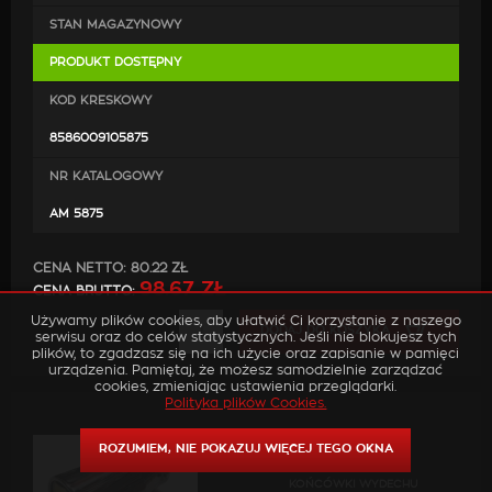
STAN MAGAZYNOWY
PRODUKT DOSTĘPNY
KOD KRESKOWY
8586009105875
NR KATALOGOWY
AM 5875
CENA NETTO:
80.22 ZŁ
98.67 ZŁ
CENA BRUTTO:
Używamy plików cookies, aby ułatwić Ci korzystanie z naszego
DODAJ DO KOSZYKA
serwisu oraz do celów statystycznych. Jeśli nie blokujesz tych
plików, to zgadzasz się na ich użycie oraz zapisanie w pamięci
urządzenia. Pamiętaj, że możesz samodzielnie zarządzać
cookies, zmieniając ustawienia przeglądarki.
Polityka plików Cookies.
ROZUMIEM, NIE POKAZUJ WIĘCEJ TEGO OKNA
UKŁAD WYDECHOWY
KOŃCÓWKI WYDECHU