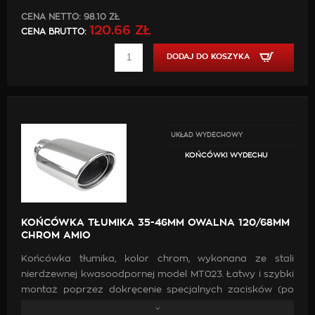
CENA NETTO:
98.10 ZŁ
120.66 ZŁ
CENA BRUTTO:
DODAJ DO KOSZYKA
UKŁAD WYDECHOWY
KOŃCÓWKI WYDECHU
KOŃCÓWKA TŁUMIKA 35-46MM OWALNA 120/68MM
CHROM AMIO
Końcówka tłumika, kolor chrom, wykonana ze stali
nierdzewnej kwasoodpornej model MT023. Łatwy i szybki
montaż poprzez dokręcenie specjalnych zacisków (po
przejechaniu 500-1000km prosimy o sprawdzenie