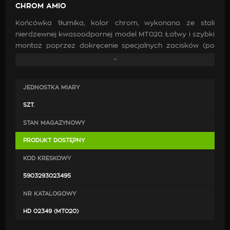
CHROM AMIO
Końcówka tłumika, kolor chrom, wykonana ze stali
nierdzewnej kwasoodpornej model MT020. Łatwy i szybki
montaż poprzez dokręcenie specjalnych zacisków (po
przejechaniu 500-1000km prosimy o sprawdzenie
dokręcenia śrób). Końcówkę można zamontować
również na stałe poprzez przyspawanie.
JEDNOSTKA MIARY
Średnica montażowa: 40 - 52 mm
SZT.
STAN MAGAZYNOWY
PRODUKT DOSTĘPNY
KOD KRESKOWY
5903293023495
NR KATALOGOWY
HD 02349 (MT020)