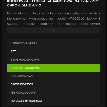
KOŃCÓWKA TŁUMIKA 34-44MM OWALNA 120/68MM
CHROM BLUE AMIO
Końcówka tłumika, kolor chrom / blue, wykonana ze stali
nierdzewnej kwasoodpornej model MT023BLC. Łatwy i
szybki montaż poprzez dokręcenie specjalnych
zacisków (po przejechaniu 500-1000km prosimy o
sprawdzenie dokręcenia śrób). Końcówkę można
zamontować również na stałe poprzez przyspawanie.
JEDNOSTKA MIARY
Średnica montażowa: 34 - 44 mm
SZT.
STAN MAGAZYNOWY
PRODUKT DOSTĘPNY
KOD KRESKOWY
5903293023563
NR KATALOGOWY
HD 02356 (MT023BLC)