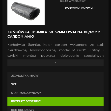
UKŁAD WYDECHOWY
KOŃCÓWKI WYDECHU
KOŃCÓWKA TŁUMIKA 38-52MM OWALNA 86/65MM
CARBON AMIO
Końcówka tłumika, kolor carbon, wykonana ze stali
nierdzewnej kwasoodpornej model MT020C. Łatwy i
szybki montaż poprzez dokręcenie specjalnych
zacisków (po przejechaniu 500-1000km prosimy o
sprawdzenie dokręcenia śrób). Końcówkę można
zamontować również na stałe poprzez przyspawanie.
JEDNOSTKA MIARY
Średnica montażowa: 32 - 52 mm
SZT.
STAN MAGAZYNOWY
PRODUKT DOSTĘPNY
KOD KRESKOWY