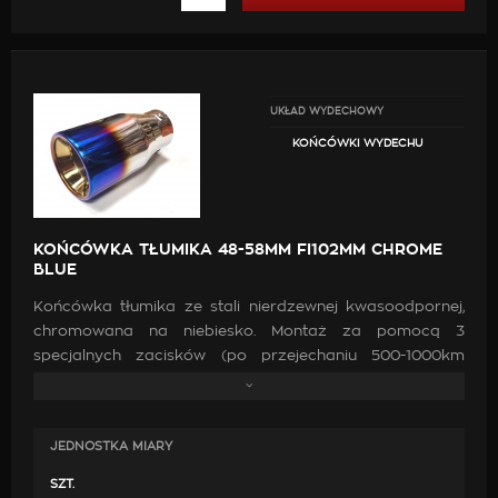
UKŁAD WYDECHOWY
KOŃCÓWKI WYDECHU
KOŃCÓWKA TŁUMIKA 48-58MM FI102MM CHROME
BLUE
Końcówka tłumika ze stali nierdzewnej kwasoodpornej,
chromowana na niebiesko. Montaż za pomocą 3
specjalnych zacisków (po przejechaniu 500-1000km
prosimy o sprawdzenie dokręcenia śrób), końcówka
okrągła o średnicy 102 mm. 102 mm, montaż na rurę o
średnicy od 48 mm do 58 mm. Końcówkę można
JEDNOSTKA MIARY
zamontować również na stałe poprzez przyspawanie.
SZT.