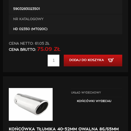
5903293023501
NR KATALOGOWY
HD 02350 (MT020C)
CENA NETTO:
61.05 ZŁ
75.09 ZŁ
CENA BRUTTO:
DODAJ DO KOSZYKA
UKŁAD WYDECHOWY
KOŃCÓWKI WYDECHU
KOŃCÓWKA TŁUMIKA 40-52MM OWALNA 86/65MM