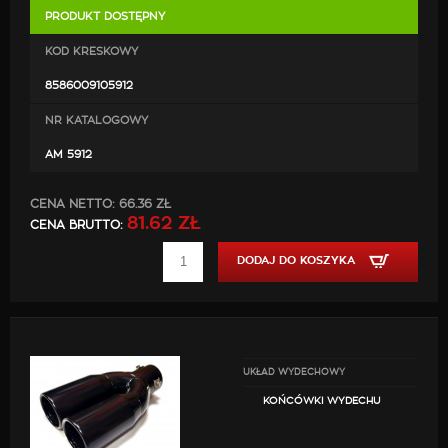
PRODUKT DOSTĘPNY
KOD KRESKOWY
8586009105912
NR KATALOGOWY
AM 5912
CENA NETTO:
66.36 ZŁ
81.62 ZŁ
CENA BRUTTO:
DODAJ DO KOSZYKA
UKŁAD WYDECHOWY
KOŃCÓWKI WYDECHU