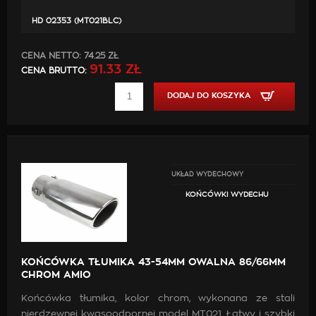
HD 02353 (MT021BLC)
CENA NETTO:
74.25 ZŁ
91.33 ZŁ
CENA BRUTTO:
DODAJ DO KOSZYKA
UKŁAD WYDECHOWY
KOŃCÓWKI WYDECHU
KOŃCÓWKA TŁUMIKA 43-54MM OWALNA 86/66MM
CHROM AMIO
Końcówka tłumika, kolor chrom, wykonana ze stali
nierdzewnej kwasoodpornej model MT021. Łatwy i szybki