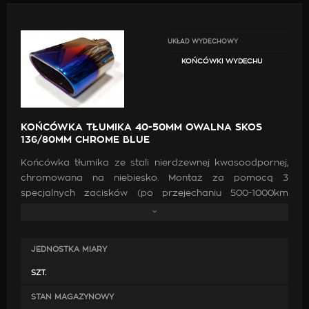
UKŁAD WYDECHOWY
KOŃCÓWKI WYDECHU
KOŃCÓWKA TŁUMIKA 40-50MM OWALNA SKOS
136/80MM CHROME BLUE
Końcówka tłumika ze stali nierdzewnej kwasoodpornej,
chromowana na niebiesko. Montaż za pomocą 3
specjalnych zacisków (po przejechaniu 500-1000km
prosimy o sprawdzenie dokręcenia śrób), końcówka
owalna / skośna - 136/80 mm. Końcówkę można
zamontować również na stałe poprzez przyspawanie.
JEDNOSTKA MIARY
SZT.
STAN MAGAZYNOWY