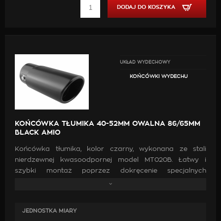
DODAJ DO KOSZYKA
UKŁAD WYDECHOWY
KOŃCÓWKI WYDECHU
KOŃCÓWKA TŁUMIKA 40-52MM OWALNA 86/65MM
BLACK AMIO
Końcówka tłumika, kolor czarny, wykonana ze stali
nierdzewnej kwasoodpornej model MT020B. Łatwy i
szybki montaż poprzez dokręcenie specjalnych
zacisków (po przejechaniu 500-1000km prosimy o
sprawdzenie dokręcenia śrób). Końcówkę można
zamontować również na stałe poprzez przyspawanie.
JEDNOSTKA MIARY