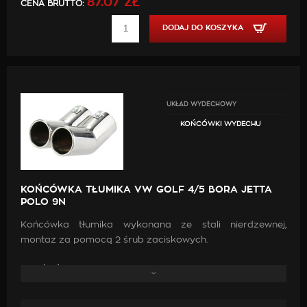
87.07 ZŁ
CENA BRUTTO:
Długość 160mm / 120mm (góra/dół)
DODAJ DO KOSZYKA
UKŁAD WYDECHOWY
KOŃCÓWKI WYDECHU
KOŃCÓWKA TŁUMIKA VW GOLF 4/5 BORA JETTA
POLO 9N
Końcówka tłumika wykonana ze stali nierdzewnej,
montaz za pomocą 2 śrub zaciskowych.
Pasuje do:
VW PASSAT B5 00-05