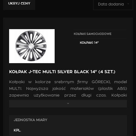
UKRYJ CENY
Data dodania
KOŁPAKI SAMOCHODOWE
KOŁPAKI 14"
KOŁPAK J-TEC MULTI SILVER BLACK 14" (4 SZT.)
Kołpaki w kolorze srebrnym firmy GÓRECKI, model
MULTI. Najwyższa jakość materiałów (plastik ABS)
zapewnia użytkowanie przez długi czas. Kołpaki
wciskane na felgi dzięki czemu montaż trwa kilka chwil a
mocne zaczepy praktycznie uniemożliwiają ich zgubienie
- Posiadają metalowy pierścień dociskowy dzięki,
JEDNOSTKA MIARY
któremu idealnie dopasujesz kołpak do felgi. Kołpaki
zostały wyprodukowane w Polsce.
KPL.