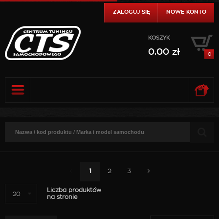
ZALOGUJ SIĘ
NOWE KONTO
KOSZYK
0.00
zł
0
0.00
zł
DO KASY
SZCZEGÓŁY
0.00
zł
DO KASY
SZCZEGÓŁY
1
2
3
Liczba produktów
20
na stronie