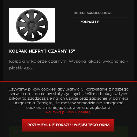
KOŁPAKI SAMOCHODOWE
KOŁPAKI 14"
KOŁPAK NEFRYT CZARNY 15"
Kołpaki w kolorze czarnym. Wysoka jakość wykonania -
plastik ABS.
Używamy plików cookies, aby ułatwić Ci korzystanie z naszego
serwisu oraz do celów statystycznych. Jeśli nie blokujesz tych
plików, to zgadzasz się na ich użycie oraz zapisanie w pamięci
JEDNOSTKA MIARY
urządzenia. Pamiętaj, że możesz samodzielnie zarządzać
cookies, zmieniając ustawienia przeglądarki.
SZT.
Polityka plików Cookies.
STAN MAGAZYNOWY
ROZUMIEM, NIE POKAZUJ WIĘCEJ TEGO OKNA
PRODUKT DOSTĘPNY