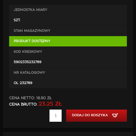
JEDNOSTKA MIARY
SZT.
STAN MAGAZYNOWY
PRODUKT DOSTĘPNY
KOD KRESKOWY
5902335232789
NR KATALOGOWY
OL 232789
CENA NETTO:
18.90 ZŁ
23.25 ZŁ
CENA BRUTTO:
DODAJ DO KOSZYKA