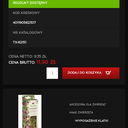
Zapewni wiele godzin aktywnej oraz ciekawej
PRODUKT DOSTĘPNY
zabawy.
KOD KRESKOWY
Dostacza wielu atrakcji oraz pomaga zachować
dobrą kondycję.
4011905621517
Całkowicie bepieczny.
NR KATALOGOWY
W naturalny sposób redukuje kamień
TX-62151
nazębny podczas gryzienia.
Wykonany z połączonych ze sobą za pomoca
CENA NETTO:
9.35 ZŁ
drutu beleczek drewna.
11.50 ZŁ
CENA BRUTTO:
Można uginać w różne strony nadając kształtfali lub
mostku
DODAJ DO KOSZYKA
Wymiary
Długość ok. 22 cm
Szerokość ok. 10 cm
AKCESORIA DLA ZWIERZĄT
MAŁE ZWIERZĘTA
WYPOSAŻENIE KLATKI