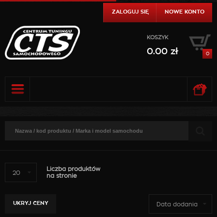
ZALOGUJ SIĘ
NOWE KONTO
KOSZYK
0.00
zł
0
0.00
zł
DO KASY
SZCZEGÓŁY
0.00
zł
DO KASY
SZCZEGÓŁY
Liczba produktów
20
na stronie
UKRYJ CENY
Data dodania