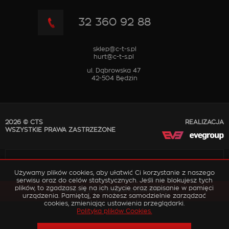
32 360 92 88
sklep@c-t-s.pl
hurt@c-t-s.pl
ul. Dąbrowska 47
42-504 Będzin
2026 © CTS
REALIZACJA
WSZYSTKIE PRAWA ZASTRZEŻONE
Używamy plików cookies, aby ułatwić Ci korzystanie z naszego
serwisu oraz do celów statystycznych. Jeśli nie blokujesz tych
plików, to zgadzasz się na ich użycie oraz zapisanie w pamięci
PRZEŁĄCZ DO WERSJI KLASYCZNEJ
urządzenia. Pamiętaj, że możesz samodzielnie zarządzać
cookies, zmieniając ustawienia przeglądarki.
Polityka plików Cookies.