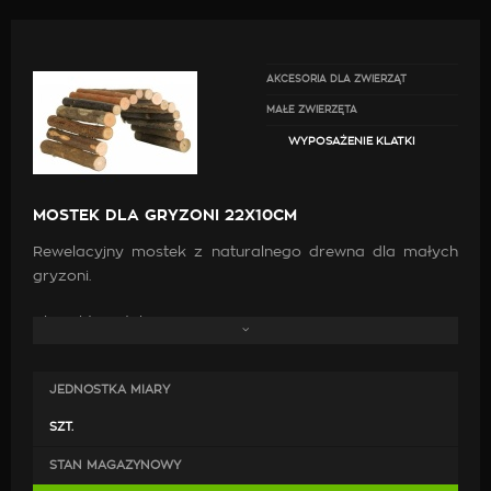
AKCESORIA DLA ZWIERZĄT
MAŁE ZWIERZĘTA
WYPOSAŻENIE KLATKI
MOSTEK DLA GRYZONI 22X10CM
Rewelacyjny mostek z naturalnego drewna dla małych
gryzoni.
Charakterystyka
Mostek dla małych gryzoni idealny do
JEDNOSTKA MIARY
indywidualnego wyposażenia klatki.
Wykonany w 100% z naturalnego drewna.
SZT.
Idealny dla myszy,chomika
STAN MAGAZYNOWY
Może służyć jako kryjówka.