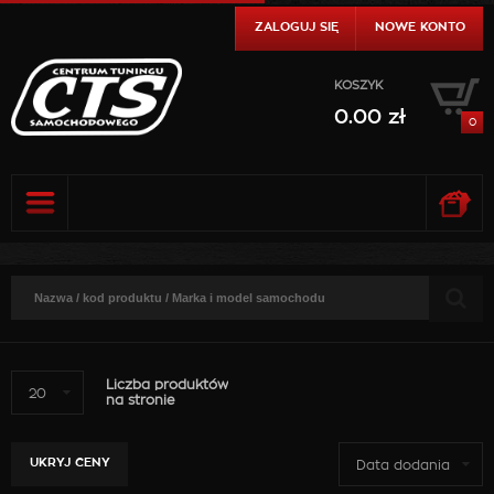
ZALOGUJ SIĘ
NOWE KONTO
KOSZYK
0.00
zł
0
0.00
zł
DO KASY
SZCZEGÓŁY
0.00
zł
DO KASY
SZCZEGÓŁY
Liczba produktów
20
na stronie
UKRYJ CENY
Data dodania