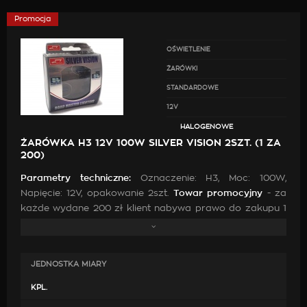
Promocja
OŚWIETLENIE
ŻARÓWKI
STANDARDOWE
12V
HALOGENOWE
ŻARÓWKA H3 12V 100W SILVER VISION 2SZT. (1 ZA
200)
Parametry techniczne:
Oznaczenie: H3, Moc: 100W,
Napięcie: 12V, opakowanie 2szt.
Towar promocyjny
- za
każde wydane 200 zł klient nabywa prawo do zakupu 1
kompletu żarówek w promocyjnej cenie.
JEDNOSTKA MIARY
KPL.