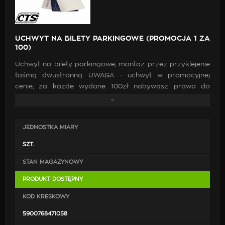
UCHWYT NA BILETY PARKINGOWE (PROMOCJA 1 ZA
100)
Uchwyt na bilety parkingowe, montaż przez przyklejenie
taśmą dwustronną. UWAGA - uchwyt w promocyjnej
cenie, za każde wydane 100zł nabywasz prawo do
zakupu 1 z promocyjnych towarów.
JEDNOSTKA MIARY
SZT.
STAN MAGAZYNOWY
PRODUKT DOSTĘPNY
KOD KRESKOWY
5900768471058