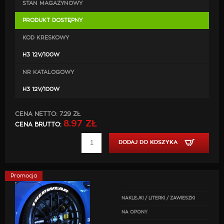
STAN MAGAZYNOWY
PRODUKT DOSTĘPNY
KOD KRESKOWY
H3 12V/100W
NR KATALOGOWY
H3 12V/100W
CENA NETTO:
7.29 ZŁ
8.97 ZŁ
CENA BRUTTO:
DODAJ DO KOSZYKA
Promocja
NAKLEJKI / LITERKI / ZAWIESZKI
NA OPONY