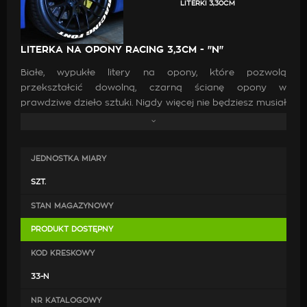
LITERKI 3,30CM
LITERKA NA OPONY RACING 3,3CM - "N"
Białe, wypukłe litery na opony, które pozwolą
przekształcić dowolną, czarną ścianę opony w
prawdziwe dzieło sztuki. Nigdy więcej nie będziesz musiał
walczyć z farbami i markerami do opon. Twórz własne
napisy, za pomocą zestawu wypukłych liter z prawdziwej
gumy, które w kilka sekund trwale przylegają do ściany
JEDNOSTKA MIARY
bocznej opony.
SZT.
Nie da się porównać jakości liter TredWear z żadną inną
STAN MAGAZYNOWY
technologią na rynku. One są po prostu wyjątkowe.
Chcesz nadać swojej maszynie jedyny i niepowtarzalny
PRODUKT DOSTĘPNY
wygląd? Chcesz przyciągać uwagę wszystkich dookoła?
TredWear oferują najlepsze rozwiązanie.
KOD KRESKOWY
33-N
UWAGA !
Do montażu liter używa się specjalnego kleju
TredWear
NR KATALOGOWY