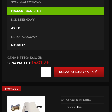
STAN MAGAZYNOWY
Do pobrania: instrukcja instalacji naklejek
PRODUKT DOSTĘPNY
KOD KRESKOWY
48LED
NR KATALOGOWY
MT 48LED
CENA NETTO:
12.20 ZŁ
15.01 ZŁ
CENA BRUTTO:
DODAJ DO KOSZYKA
Promocja
WYPOSAŻENIE WNĘTRZA
POZOSTAŁE