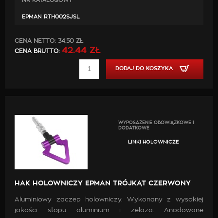
NR KATALOGOWY
EPMAN RTH002SJSL
CENA NETTO:
34.50 ZŁ
42.44 ZŁ
CENA BRUTTO:
DODAJ DO KOSZYKA
WYPOSAŻENIE OBOWIĄZKOWE I
DODATKOWE
LINKI HOLOWNICZE
HAK HOLOWNICZY EPMAN TRÓJKĄT CZERWONY
Aluminiowy zaczep holowniczy. Wykonany z wysokiej
jakości stopu aluminium i żelaza. Anodowane