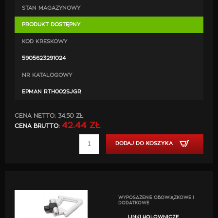
STAN MAGAZYNOWY
PRODUKT DOSTĘPNY
KOD KRESKOWY
5905623291024
NR KATALOGOWY
EPMAN RTH002SJGR
CENA NETTO:
34.50 ZŁ
42.44 ZŁ
CENA BRUTTO:
DODAJ DO KOSZYKA
WYPOSAŻENIE OBOWIĄZKOWE I
DODATKOWE
LINKI HOLOWNICZE