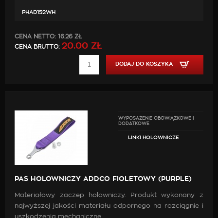
PHAD152WH
CENA NETTO:
16.26 ZŁ
20.00 ZŁ
CENA BRUTTO:
DODAJ DO KOSZYKA
WYPOSAŻENIE OBOWIĄZKOWE I
DODATKOWE
LINKI HOLOWNICZE
PAS HOLOWNICZY ADDCO FIOLETOWY (PURPLE)
Materiałowy zaczep holowniczy. Produkt wykonany z
najwyższej jakości materiału odpornego na rozciągnie i
uszkodzenia mechaniczne.