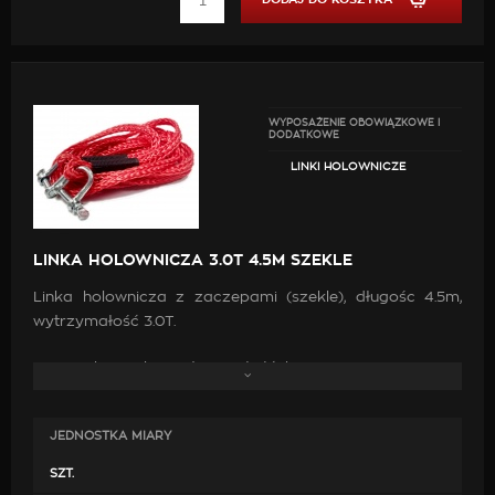
WYPOSAŻENIE OBOWIĄZKOWE I
DODATKOWE
LINKI HOLOWNICZE
LINKA HOLOWNICZA 3.0T 4.5M SZEKLE
Linka holownicza z zaczepami (szekle), długośc 4.5m,
wytrzymałość 3.0T.
maksymalna wytrzymałość [kg] - 3000,
długość linki [m] - 4,
grubość linki [mm] - 11,
JEDNOSTKA MIARY
zakończona po obu końcach solidnymi szeklami z
SZT.
zabezpieczeniem przed wypięciem,