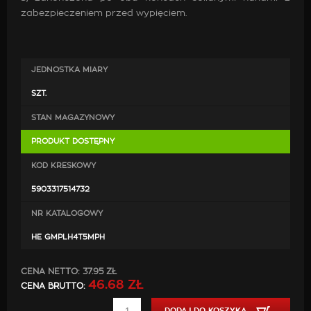
zabezpieczeniem przed wypięciem.
JEDNOSTKA MIARY
SZT.
STAN MAGAZYNOWY
PRODUKT DOSTĘPNY
KOD KRESKOWY
5903317514732
NR KATALOGOWY
HE GMPLH4T5MPH
CENA NETTO:
37.95 ZŁ
46.68 ZŁ
CENA BRUTTO:
DODAJ DO KOSZYKA