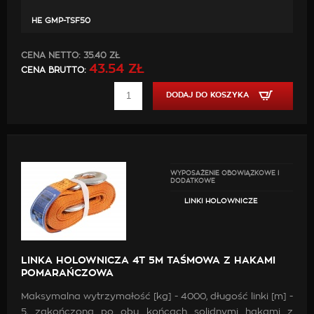
HE GMP-TSF50
CENA NETTO:
35.40 ZŁ
43.54 ZŁ
CENA BRUTTO:
DODAJ DO KOSZYKA
WYPOSAŻENIE OBOWIĄZKOWE I
DODATKOWE
LINKI HOLOWNICZE
LINKA HOLOWNICZA 4T 5M TAŚMOWA Z HAKAMI
POMARAŃCZOWA
Maksymalna wytrzymałość [kg] - 4000, długość linki [m] -
5, zakończona po obu końcach solidnymi hakami z