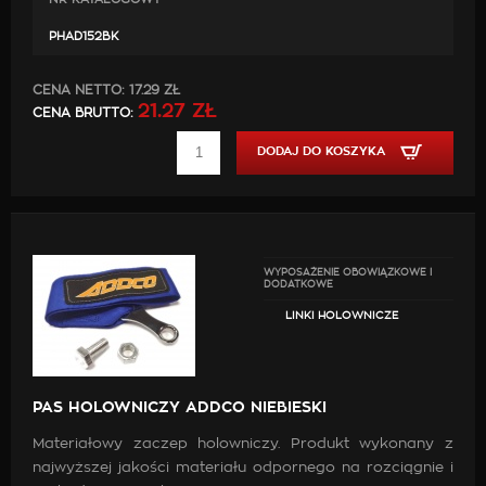
PHAD152BK
CENA NETTO:
17.29 ZŁ
21.27 ZŁ
CENA BRUTTO:
DODAJ DO KOSZYKA
WYPOSAŻENIE OBOWIĄZKOWE I
DODATKOWE
LINKI HOLOWNICZE
PAS HOLOWNICZY ADDCO NIEBIESKI
Materiałowy zaczep holowniczy. Produkt wykonany z
najwyższej jakości materiału odpornego na rozciągnie i