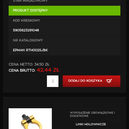
STAN MAGAZYNOWY
PRODUKT DOSTĘPNY
KOD KRESKOWY
5905623291048
NR KATALOGOWY
EPMAN RTH002SJBK
CENA NETTO:
34.50 ZŁ
42.44 ZŁ
CENA BRUTTO:
DODAJ DO KOSZYKA
WYPOSAŻENIE OBOWIĄZKOWE I
DODATKOWE
LINKI HOLOWNICZE