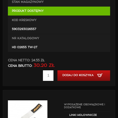
STAN MAGAZYNOWY
PRODUKT DOSTĘPNY
KOD KRESKOWY
5903293026557
NR KATALOGOWY
HD 02655 TW-2T
CENA NETTO:
24.55 ZŁ
30.20 ZŁ
CENA BRUTTO:
DODAJ DO KOSZYKA
WYPOSAŻENIE OBOWIĄZKOWE I
DODATKOWE
LINKI HOLOWNICZE