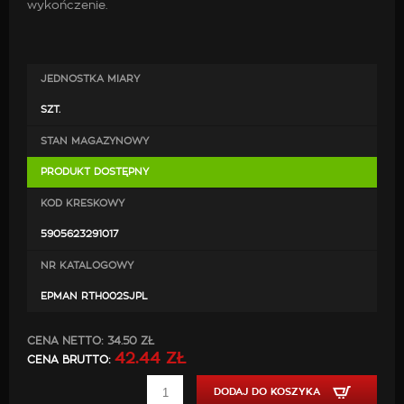
wykończenie.
JEDNOSTKA MIARY
SZT.
STAN MAGAZYNOWY
PRODUKT DOSTĘPNY
KOD KRESKOWY
5905623291017
NR KATALOGOWY
EPMAN RTH002SJPL
CENA NETTO:
34.50 ZŁ
42.44 ZŁ
CENA BRUTTO:
DODAJ DO KOSZYKA