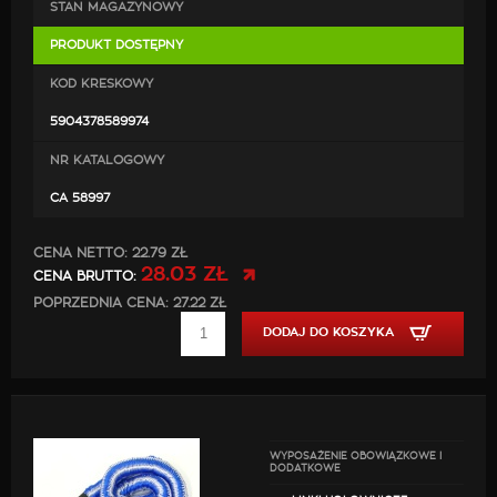
STAN MAGAZYNOWY
PRODUKT DOSTĘPNY
KOD KRESKOWY
5904378589974
NR KATALOGOWY
CA 58997
CENA NETTO:
22.79 ZŁ
28.03 ZŁ
CENA BRUTTO:
POPRZEDNIA CENA: 27.22 ZŁ
DODAJ DO KOSZYKA
WYPOSAŻENIE OBOWIĄZKOWE I
DODATKOWE