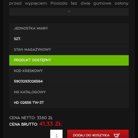
przed wypięciem. Posiada tez dwie gumowe osłony.
Wykonana z wytrzymałego materiału. Wytrzymałość do
3 ton.
JEDNOSTKA MIARY
SZT.
STAN MAGAZYNOWY
PRODUKT DOSTĘPNY
KOD KRESKOWY
5903293026564
NR KATALOGOWY
HD 02656 TW-3T
CENA NETTO:
33.60 ZŁ
41.33 ZŁ
CENA BRUTTO:
DODAJ DO KOSZYKA