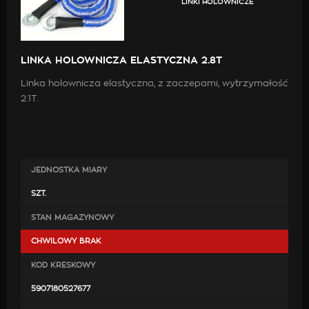
LINKI HOLOWNICZE
LINKA HOLOWNICZA ELASTYCZNA 2.8T
Linka holownicza elastyczna, z zaczepami, wytrzymałość
2.1T.
JEDNOSTKA MIARY
SZT.
STAN MAGAZYNOWY
CHWILOWY BRAK
KOD KRESKOWY
5907180527677