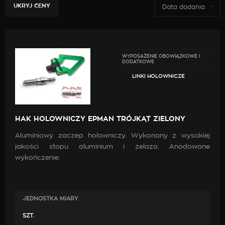
UKRYJ CENY
Data dodania
WYPOSAŻENIE OBOWIĄZKOWE I
DODATKOWE
LINKI HOLOWNICZE
HAK HOLOWNICZY EPMAN TRÓJKĄT ZIELONY
Aluminiowy zaczep holowniczy. Wykonany z wysokiej
jakości stopu aluminium i żelaza. Anodowane
wykończenie.
JEDNOSTKA MIARY
SZT.