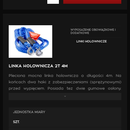
WYPOSAŻENIE OBOWIĄZKOWE I
DODATKOWE
LINKI HOLOWNICZE
LINKA HOLOWNICZA 2T 4M
Pleciona mocna linka holownicza o długości 4m. Na
końcach dwa haki z zabezpieczeniami (sprężynowymi)
przed wypięciem. Posiada tez dwie gumowe osłony.
Wykonana z wytrzymałego materiału. Wytrzymałość do
2 ton.
JEDNOSTKA MIARY
SZT.