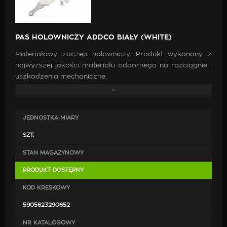
PAS HOLOWNICZY ADDCO BIAŁY (WHITE)
Materiałowy zaczep holowniczy. Produkt wykonany z
najwyższej jakości materiału odpornego na rozciągnie i
uszkodzenia mechaniczne.
W zestawie znajdują się:
JEDNOSTKA MIARY
pas holowniczy,
elementy mocujące.
SZT.
STAN MAGAZYNOWY
PRODUKT DOSTĘPNY
KOD KRESKOWY
5905623290652
NR KATALOGOWY