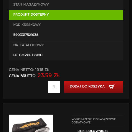
posiada certyfikaty CE, TUV
STAN MAGAZYNOWY
PRODUKT DOSTĘPNY
KOD KRESKOWY
5903317521938
NR KATALOGOWY
HE GMPXHT1810H
CENA NETTO:
19.18 ZŁ
23.59 ZŁ
CENA BRUTTO:
DODAJ DO KOSZYKA
WYPOSAŻENIE OBOWIĄZKOWE I
DODATKOWE
LINKI HOLOWNICZE