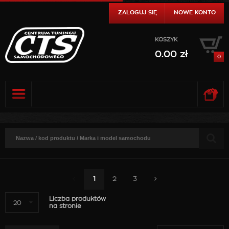
ZALOGUJ SIĘ
NOWE KONTO
KOSZYK
0.00
zł
0
0.00
zł
DO KASY
SZCZEGÓŁY
0.00
zł
DO KASY
SZCZEGÓŁY
1
2
3
Liczba produktów
20
na stronie