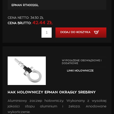
EPMAN RTH002GL
CENA NETTO:
34.50 ZŁ
42.44 ZŁ
CENA BRUTTO:
DODAJ DO KOSZYKA
WYPOSAŻENIE OBOWIĄZKOWE I
DODATKOWE
LINKI HOLOWNICZE
HAK HOLOWNICZY EPMAN OKRĄGŁY SREBRNY
Aluminiowy zaczep holowniczy. Wykonany z wysokiej
jakości stopu aluminium i żelaza. Anodowane
wykończenie.