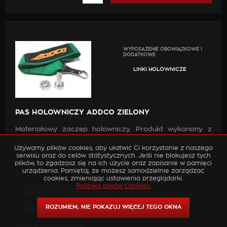
WYPOSAŻENIE OBOWIĄZKOWE I
DODATKOWE
LINKI HOLOWNICZE
PAS HOLOWNICZY ADDCO ZIELONY
Materiałowy zaczep holowniczy. Produkt wykonany z
najwyższej jakości materiału odpornego na rozciągnie i
Używamy plików cookies, aby ułatwić Ci korzystanie z naszego
uszkodzenia mechaniczne.
serwisu oraz do celów statystycznych. Jeśli nie blokujesz tych
plików, to zgadzasz się na ich użycie oraz zapisanie w pamięci
urządzenia. Pamiętaj, że możesz samodzielnie zarządzać
W zestawie znajdują się:
cookies, zmieniając ustawienia przeglądarki.
Polityka plików Cookies.
JEDNOSTKA MIARY
pas holowniczy,
elementy mocujące.
ROZUMIEM, NIE POKAZUJ WIĘCEJ TEGO OKNA
SZT.