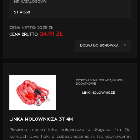
NR KATALOGOWY
ST A1358
CENA NETTO:
20.25 ZŁ
24.91 ZŁ
CENA BRUTTO:
DODAJ DO SCHOWKA
WYPOSAŻENIE OBOWIĄZKOWE I
DODATKOWE
LINKI HOLOWNICZE
LINKA HOLOWNICZA 3T 4M
Pleciona mocna linka holownicza o długości 4m. Na
końcach dwa haki z zabezpieczeniami (sprężynowymi)