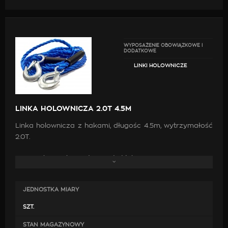
WYPOSAŻENIE OBOWIĄZKOWE I
DODATKOWE
LINKI HOLOWNICZE
LINKA HOLOWNICZA 2.0T 4.5M
Linka holownicza z hakami, długośc 4.5m, wytrzymałość
2.0T.
maksymalna wytrzymałość [kg] - 2000,
długość linki [m] - 4,
zakończona po obu końcach solidnymi hakami z
JEDNOSTKA MIARY
zabezpieczeniem przed wypięciem,
SZT.
posiada certyfikaty CE, TUV
STAN MAGAZYNOWY