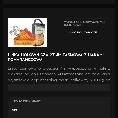
WYPOSAŻENIE OBOWIĄZKOWE I
DODATKOWE
LINKI HOLOWNICZE
LINKA HOLOWNICZA 2T 4M TAŚMOWA Z HAKAMI
POMARAŃCZOWA
Linka taśmowa o długości 4m wyposażona w haki z
blokadą po obu stronach. Przeznaczona do holowania
pojazdów o dopuszczalnej masie całkowitej 2000kg. W
zestawie znajduje się również chorągiewka z czerwonej
folii. Całość spakowana jest w poręczny pokrowiec z
uchwytem oraz możliwością mocowania na rzep.
JEDNOSTKA MIARY
SZT.