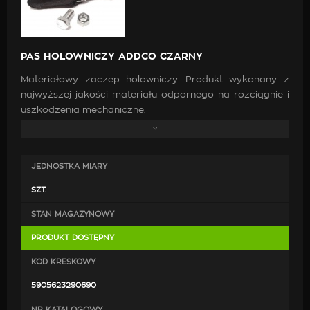
PAS HOLOWNICZY ADDCO CZARNY
Materiałowy zaczep holowniczy. Produkt wykonany z
najwyższej jakości materiału odpornego na rozciągnie i
uszkodzenia mechaniczne.
W zestawie znajdują się:
JEDNOSTKA MIARY
pas holowniczy,
elementy mocujące.
SZT.
STAN MAGAZYNOWY
PRODUKT DOSTĘPNY
KOD KRESKOWY
5905623290690
NR KATALOGOWY