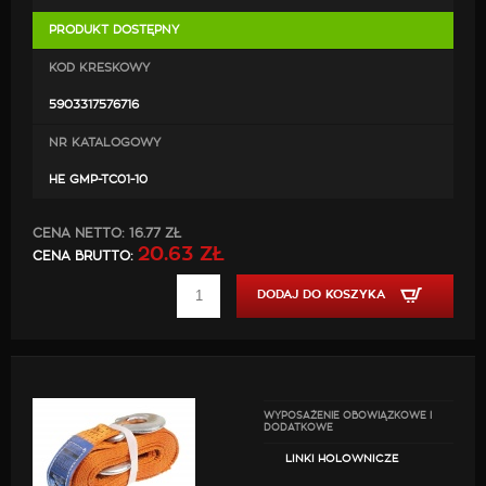
PRODUKT DOSTĘPNY
KOD KRESKOWY
5903317576716
NR KATALOGOWY
HE GMP-TC01-10
CENA NETTO:
16.77 ZŁ
20.63 ZŁ
CENA BRUTTO:
DODAJ DO KOSZYKA
WYPOSAŻENIE OBOWIĄZKOWE I
DODATKOWE
LINKI HOLOWNICZE