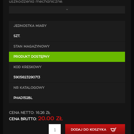
uszkodzenia mechaniczne.
W zestawie znajdują się:
JEDNOSTKA MIARY
pas holowniczy,
elementy mocujące.
SZT.
STAN MAGAZYNOWY
PRODUKT DOSTĘPNY
KOD KRESKOWY
5905623290713
NR KATALOGOWY
PHAD152BL
CENA NETTO:
16.26 ZŁ
20.00 ZŁ
CENA BRUTTO:
DODAJ DO KOSZYKA