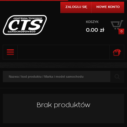
ZALOGUJ SIĘ
NOWE KONTO
KOSZYK
0.00
zł
0
0.00
zł
DO KASY
SZCZEGÓŁY
0.00
zł
DO KASY
SZCZEGÓŁY
Brak produktów