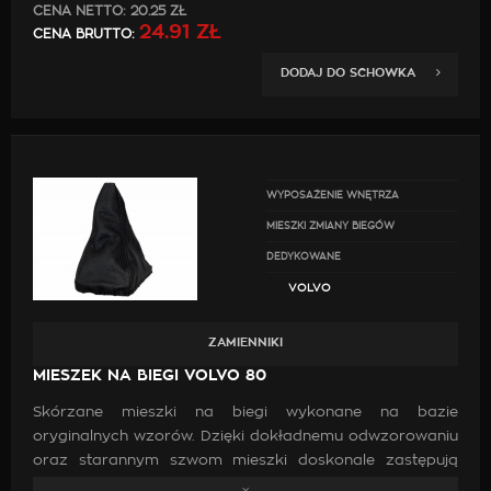
CENA NETTO:
20.25 ZŁ
24.91 ZŁ
CENA BRUTTO:
DODAJ DO SCHOWKA
WYPOSAŻENIE WNĘTRZA
MIESZKI ZMIANY BIEGÓW
DEDYKOWANE
VOLVO
ZAMIENNIKI
MIESZEK NA BIEGI VOLVO 80
Skórzane mieszki na biegi wykonane na bazie
oryginalnych wzorów. Dzięki dokładnemu odwzorowaniu
oraz starannym szwom mieszki doskonale zastępują
oryginalne. Wykonanie ich z wysokiej jakości skóry oraz