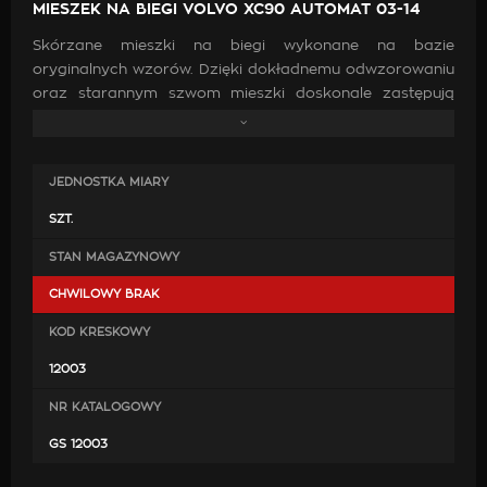
MIESZEK NA BIEGI VOLVO XC90 AUTOMAT 03-14
Skórzane mieszki na biegi wykonane na bazie
oryginalnych wzorów. Dzięki dokładnemu odwzorowaniu
oraz starannym szwom mieszki doskonale zastępują
oryginalne. Wykonanie ich z wysokiej jakości skóry oraz
zastosowanie mocnych nici jest gwarancją, że po
zamontowaniu będą doskonale pasować, co przyczyni
JEDNOSTKA MIARY
się do poprawy estetyki wewnątrz samochodu.
SZT.
STAN MAGAZYNOWY
CHWILOWY BRAK
KOD KRESKOWY
12003
NR KATALOGOWY
GS 12003