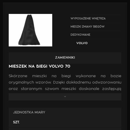
WYPOSAŻENIE WNĘTRZA
MIESZKI ZMIANY BIEGÓW
DEDYKOWANE
VOLVO
ZAMIENNIKI
MIESZEK NA BIEGI VOLVO 70
Skórzane mieszki na biegi wykonane na bazie
oryginalnych wzorów. Dzięki dokładnemu odwzorowaniu
oraz starannym szwom mieszki doskonale zastępują
oryginalne. Wykonanie ich z wysokiej jakości skóry oraz
zastosowanie mocnych nici jest gwarancją, że po
zamontowaniu będą doskonale pasować, co przyczyni
JEDNOSTKA MIARY
się do poprawy estetyki wewnątrz samochodu.
SZT.