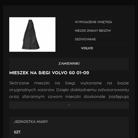
WYPOSAŻENIE WNĘTRZA
MIESZKI ZMIANY BIEGÓW
DEDYKOWANE
VOLVO
ZAMIENNIKI
MIESZEK NA BIEGI VOLVO 60 01-09
Skórzane mieszki na biegi wykonane na bazie
oryginalnych wzorów. Dzięki dokładnemu odwzorowaniu
oraz starannym szwom mieszki doskonale zastępują
oryginalne. Wykonanie ich z wysokiej jakości skóry oraz
zastosowanie mocnych nici jest gwarancją, że po
zamontowaniu będą doskonale pasować, co przyczyni
JEDNOSTKA MIARY
się do poprawy estetyki wewnątrz samochodu.
SZT.