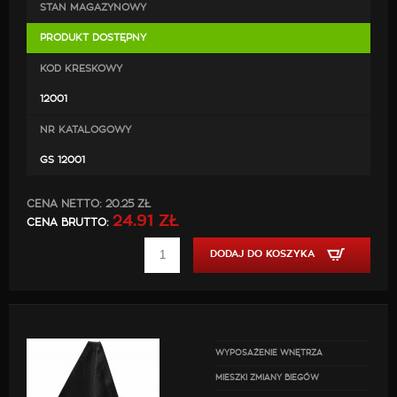
STAN MAGAZYNOWY
PRODUKT DOSTĘPNY
KOD KRESKOWY
12001
NR KATALOGOWY
GS 12001
CENA NETTO:
20.25 ZŁ
24.91 ZŁ
CENA BRUTTO:
DODAJ DO KOSZYKA
WYPOSAŻENIE WNĘTRZA
MIESZKI ZMIANY BIEGÓW