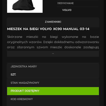
DEDYKOWANE
VOLVO
ZAMIENNIKI
MIESZEK NA BIEGI VOLVO XC90 MANUAL 03-14
Skórzane mieszki na biegi wykonane na bazie
oryginalnych wzorów. Dzięki dokładnemu odwzorowaniu
oraz starannym szwom mieszki doskonale zastępują
oryginalne. Wykonanie ich z wysokiej jakości skóry oraz
zastosowanie mocnych nici jest gwarancją, że po
zamontowaniu będą doskonale pasować, co przyczyni
JEDNOSTKA MIARY
się do poprawy estetyki wewnątrz samochodu.
SZT.
STAN MAGAZYNOWY
PRODUKT DOSTĘPNY
KOD KRESKOWY