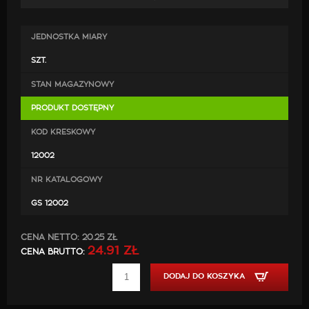
zastosowanie mocnych nici jest gwarancją, że po
zamontowaniu będą doskonale pasować, co przyczyni
JEDNOSTKA MIARY
się do poprawy estetyki wewnątrz samochodu.
SZT.
STAN MAGAZYNOWY
PRODUKT DOSTĘPNY
KOD KRESKOWY
12002
NR KATALOGOWY
GS 12002
CENA NETTO:
20.25 ZŁ
24.91 ZŁ
CENA BRUTTO:
DODAJ DO KOSZYKA