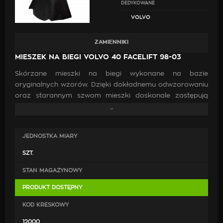
DEDYKOWANE
VOLVO
ZAMIENNIKI
MIESZEK NA BIEGI VOLVO 40 FACELIFT 98-03
Skórzane mieszki na biegi wykonane na bazie
oryginalnych wzorów. Dzięki dokładnemu odwzorowaniu
oraz starannym szwom mieszki doskonale zastępują
oryginalne. Wykonanie ich z wysokiej jakości skóry oraz
zastosowanie mocnych nici jest gwarancją, że po
zamontowaniu będą doskonale pasować, co przyczyni
JEDNOSTKA MIARY
się do poprawy estetyki wewnątrz samochodu.
SZT.
STAN MAGAZYNOWY
PRODUKT DOSTĘPNY
KOD KRESKOWY
12000