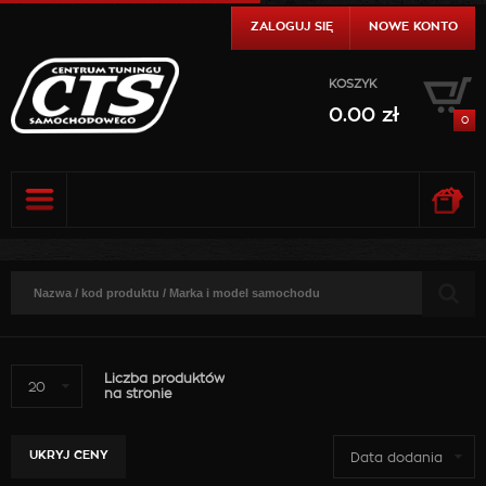
ZALOGUJ SIĘ
NOWE KONTO
KOSZYK
0.00
zł
0
0.00
zł
DO KASY
SZCZEGÓŁY
0.00
zł
DO KASY
SZCZEGÓŁY
Liczba produktów
20
na stronie
UKRYJ CENY
Data dodania