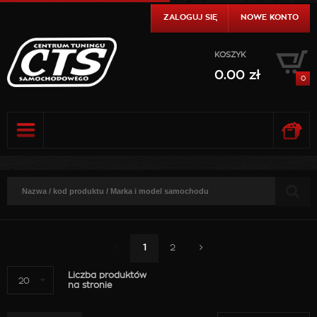
ZALOGUJ SIĘ
NOWE KONTO
KOSZYK
0.00
zł
0
0.00
zł
DO KASY
SZCZEGÓŁY
0.00
zł
DO KASY
SZCZEGÓŁY
1
2
Liczba produktów
20
na stronie