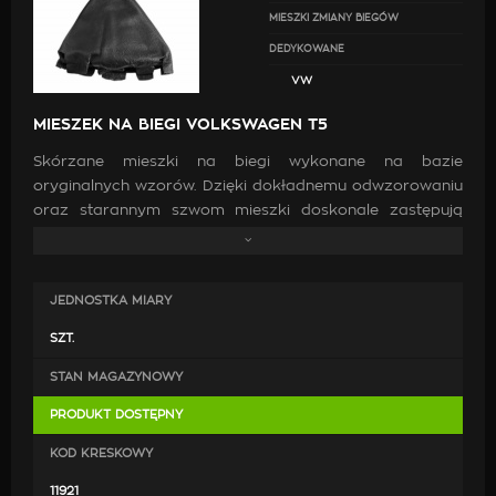
MIESZKI ZMIANY BIEGÓW
DEDYKOWANE
VW
MIESZEK NA BIEGI VOLKSWAGEN T5
Skórzane mieszki na biegi wykonane na bazie
oryginalnych wzorów. Dzięki dokładnemu odwzorowaniu
oraz starannym szwom mieszki doskonale zastępują
oryginalne. Wykonanie ich z wysokiej jakości skóry oraz
zastosowanie mocnych nici jest gwarancją, że po
zamontowaniu będą doskonale pasować, co przyczyni
JEDNOSTKA MIARY
się do poprawy estetyki wewnątrz samochodu.
SZT.
STAN MAGAZYNOWY
PRODUKT DOSTĘPNY
KOD KRESKOWY
11921