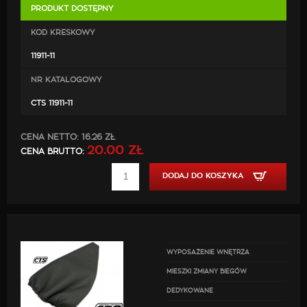
PRODUKT DOSTĘPNY
KOD KRESKOWY
11911-11
NR KATALOGOWY
CTS 11911-11
CENA NETTO:
16.26 ZŁ
20.00 ZŁ
CENA BRUTTO:
DODAJ DO KOSZYKA
WYPOSAŻENIE WNĘTRZA
MIESZKI ZMIANY BIEGÓW
DEDYKOWANE