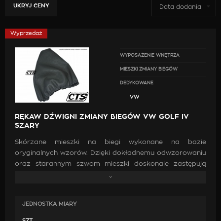
UKRYJ CENY
Data dodania
Wyprzedaż
WYPOSAŻENIE WNĘTRZA
MIESZKI ZMIANY BIEGÓW
DEDYKOWANE
VW
RĘKAW DŹWIGNI ZMIANY BIEGÓW VW GOLF IV
SZARY
Skórzane mieszki na biegi wykonane na bazie
oryginalnych wzorów. Dzięki dokładnemu odwzorowaniu
oraz starannym szwom mieszki doskonale zastępują
oryginalne. Wykonanie ich z wysokiej jakości skóry oraz
zastosowanie mocnych nici jest gwarancją, że po
zamontowaniu będą doskonale pasować, co przyczyni
JEDNOSTKA MIARY
się do poprawy estetyki wewnątrz samochodu.
SZT.