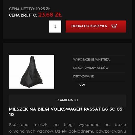
CENA NETTO:
19.25 ZŁ
23.68 ZŁ
CENA BRUTTO:
DODAJ DO KOSZYKA
WYPOSAŻENIE WNĘTRZA
MIESZKI ZMIANY BIEGÓW
DEDYKOWANE
VW
ZAMIENNIKI
MIESZEK NA BIEGI VOLKSWAGEN PASSAT B6 3C 05-
10
Skórzane mieszki na biegi wykonane na bazie
oryginalnych wzorów. Dzięki dokładnemu odwzorowaniu