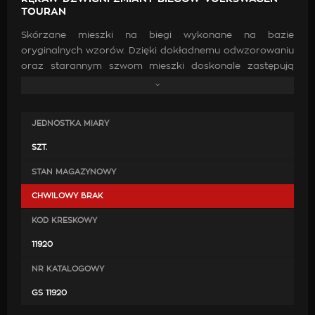
TOURAN
Skórzane mieszki na biegi wykonane na bazie
oryginalnych wzorów. Dzięki dokładnemu odwzorowaniu
oraz starannym szwom mieszki doskonale zastępują
oryginalne. Wykonanie ich z wysokiej jakości skóry oraz
zastosowanie mocnych nici jest gwarancją, że po
zamontowaniu będą doskonale pasować, co przyczyni
JEDNOSTKA MIARY
się do poprawy estetyki wewnątrz samochodu.
SZT.
STAN MAGAZYNOWY
CHWILOWY BRAK
KOD KRESKOWY
11920
NR KATALOGOWY
GS 11920