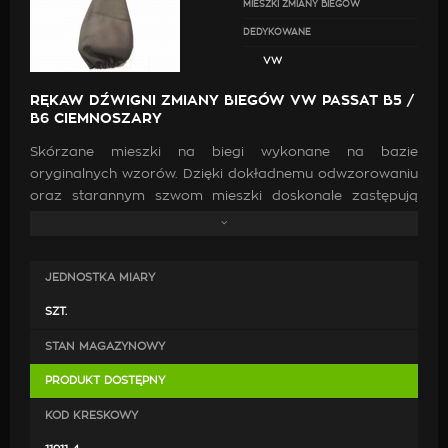
MIESZKI ZMIANY BIEGÓW
DEDYKOWANE
VW
RĘKAW DŹWIGNI ZMIANY BIEGÓW VW PASSAT B5 /
B6 CIEMNOSZARY
Skórzane mieszki na biegi wykonane na bazie
oryginalnych wzorów. Dzięki dokładnemu odwzorowaniu
oraz starannym szwom mieszki doskonale zastępują
oryginalne. Wykonanie ich z wysokiej jakości skóry oraz
zastosowanie mocnych nici jest gwarancją, że po
zamontowaniu będą doskonale pasować, co przyczyni
JEDNOSTKA MIARY
się do poprawy estetyki wewnątrz samochodu.
SZT.
STAN MAGAZYNOWY
PRODUKT DOSTĘPNY
KOD KRESKOWY