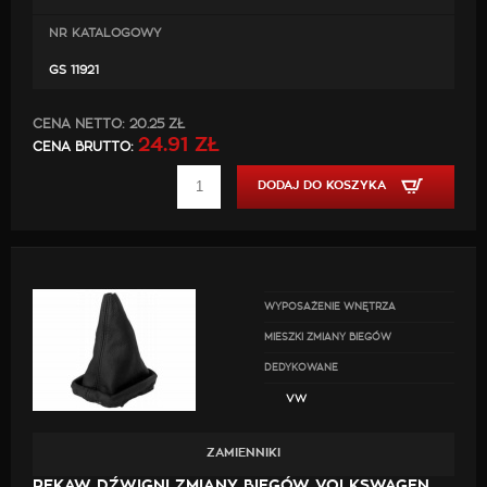
NR KATALOGOWY
GS 11921
CENA NETTO:
20.25 ZŁ
24.91 ZŁ
CENA BRUTTO:
DODAJ DO KOSZYKA
WYPOSAŻENIE WNĘTRZA
MIESZKI ZMIANY BIEGÓW
DEDYKOWANE
VW
ZAMIENNIKI
RĘKAW DŹWIGNI ZMIANY BIEGÓW VOLKSWAGEN