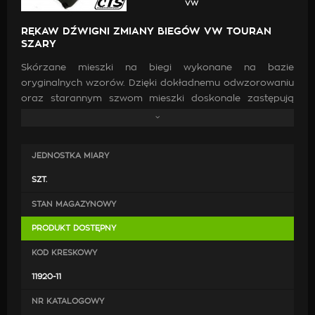
VW
RĘKAW DŹWIGNI ZMIANY BIEGÓW VW TOURAN
SZARY
Skórzane mieszki na biegi wykonane na bazie
oryginalnych wzorów. Dzięki dokładnemu odwzorowaniu
oraz starannym szwom mieszki doskonale zastępują
oryginalne. Wykonanie ich z wysokiej jakości skóry oraz
zastosowanie mocnych nici jest gwarancją, że po
zamontowaniu będą doskonale pasować, co przyczyni
JEDNOSTKA MIARY
się do poprawy estetyki wewnątrz samochodu.
SZT.
STAN MAGAZYNOWY
PRODUKT DOSTĘPNY
KOD KRESKOWY
11920-11
NR KATALOGOWY