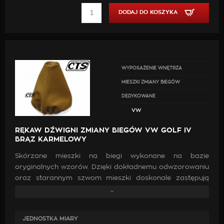
DODAJ DO KOSZYKA
WYPOSAŻENIE WNĘTRZA
MIESZKI ZMIANY BIEGÓW
DEDYKOWANE
VW
RĘKAW DŹWIGNI ZMIANY BIEGÓW VW GOLF IV
BRĄZ KARMELOWY
Skórzane mieszki na biegi wykonane na bazie
oryginalnych wzorów. Dzięki dokładnemu odwzorowaniu
oraz starannym szwom mieszki doskonale zastępują
oryginalne. Wykonanie ich z wysokiej jakości skóry oraz
zastosowanie mocnych nici jest gwarancją, że po
zamontowaniu będą doskonale pasować, co przyczyni
JEDNOSTKA MIARY
się do poprawy estetyki wewnątrz samochodu.