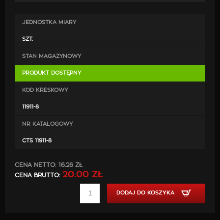
zastosowanie mocnych nici jest gwarancją, że po
zamontowaniu będą doskonale pasować, co przyczyni
JEDNOSTKA MIARY
się do poprawy estetyki wewnątrz samochodu.
SZT.
STAN MAGAZYNOWY
PRODUKT DOSTĘPNY
KOD KRESKOWY
11911-8
NR KATALOGOWY
CTS 11911-8
CENA NETTO:
16.26 ZŁ
20.00 ZŁ
CENA BRUTTO:
DODAJ DO KOSZYKA