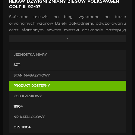
RĘKAW DŹWIGNI ZMIANY BIEGÓW VOLKSWAGEN
GOLF III 92-97
Skórzane mieszki na biegi wykonane na bazie
oryginalnych wzorów. Dzięki dokładnemu odwzorowaniu
oraz starannym szwom mieszki doskonale zastępują
oryginalne. Wykonanie ich z wysokiej jakości skóry oraz
zastosowanie mocnych nici jest gwarancją, że po
zamontowaniu będą doskonale pasować, co przyczyni
JEDNOSTKA MIARY
się do poprawy estetyki wewnątrz samochodu.
SZT.
STAN MAGAZYNOWY
PRODUKT DOSTĘPNY
KOD KRESKOWY
11904
NR KATALOGOWY
CTS 11904