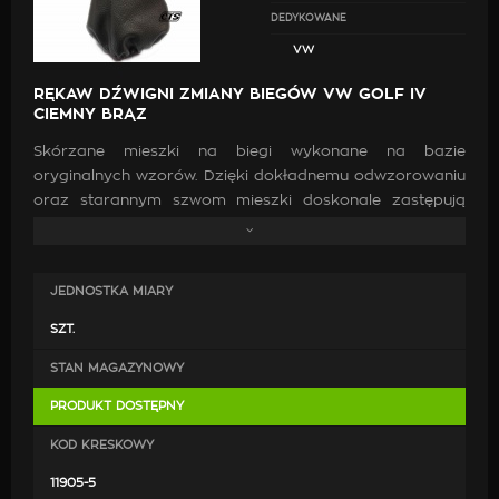
DEDYKOWANE
VW
RĘKAW DŹWIGNI ZMIANY BIEGÓW VW GOLF IV
CIEMNY BRĄZ
Skórzane mieszki na biegi wykonane na bazie
oryginalnych wzorów. Dzięki dokładnemu odwzorowaniu
oraz starannym szwom mieszki doskonale zastępują
oryginalne. Wykonanie ich z wysokiej jakości skóry oraz
zastosowanie mocnych nici jest gwarancją, że po
zamontowaniu będą doskonale pasować, co przyczyni
JEDNOSTKA MIARY
się do poprawy estetyki wewnątrz samochodu.
SZT.
STAN MAGAZYNOWY
PRODUKT DOSTĘPNY
KOD KRESKOWY
11905-5