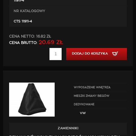
11911-4
NR KATALOGOWY
CTS 11911-4
CENA NETTO:
16.82 ZŁ
20.69 ZŁ
CENA BRUTTO:
DODAJ DO KOSZYKA
WYPOSAŻENIE WNĘTRZA
MIESZKI ZMIANY BIEGÓW
DEDYKOWANE
VW
ZAMIENNIKI