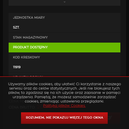
oryginalne. Wykonanie ich z wysokiej jakości skóry oraz
zastosowanie mocnych nici jest gwarancją, że po
zamontowaniu będą doskonale pasować, co przyczyni
JEDNOSTKA MIARY
się do poprawy estetyki wewnątrz samochodu.
SZT.
STAN MAGAZYNOWY
PRODUKT DOSTĘPNY
KOD KRESKOWY
11919
NR KATALOGOWY
Używamy plików cookies, aby ułatwić Ci korzystanie z naszego
GS 11919
serwisu oraz do celów statystycznych. Jeśli nie blokujesz tych
plików, to zgadzasz się na ich użycie oraz zapisanie w pamięci
urządzenia. Pamiętaj, że możesz samodzielnie zarządzać
cookies, zmieniając ustawienia przeglądarki.
CENA NETTO:
16.26 ZŁ
Polityka plików Cookies.
20.00 ZŁ
CENA BRUTTO:
ROZUMIEM, NIE POKAZUJ WIĘCEJ TEGO OKNA
DODAJ DO KOSZYKA