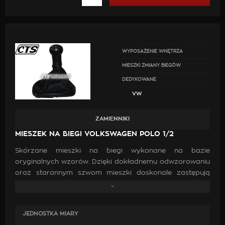
WYPOSAŻENIE WNĘTRZA
MIESZKI ZMIANY BIEGÓW
DEDYKOWANE
VW
ZAMIENNIKI
MIESZEK NA BIEGI VOLKSWAGEN POLO 1/2
Skórzane mieszki na biegi wykonane na bazie
oryginalnych wzorów. Dzięki dokładnemu odwzorowaniu
oraz starannym szwom mieszki doskonale zastępują
oryginalne. Wykonanie ich z wysokiej jakości skóry oraz
zastosowanie mocnych nici jest gwarancją, że po
zamontowaniu będą doskonale pasować, co przyczyni
JEDNOSTKA MIARY
się do poprawy estetyki wewnątrz samochodu.