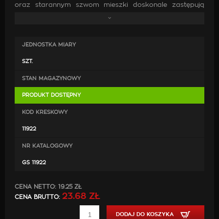
oraz starannym szwom mieszki doskonale zastępują
oryginalne. Wykonanie ich z wysokiej jakości skóry oraz
zastosowanie mocnych nici jest gwarancją, że po
zamontowaniu będą doskonale pasować, co przyczyni
JEDNOSTKA MIARY
się do poprawy estetyki wewnątrz samochodu.
SZT.
STAN MAGAZYNOWY
PRODUKT DOSTĘPNY
KOD KRESKOWY
11922
NR KATALOGOWY
GS 11922
CENA NETTO:
19.25 ZŁ
23.68 ZŁ
CENA BRUTTO:
DODAJ DO KOSZYKA