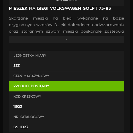
MIESZEK NA BIEGI VOLKSWAGEN GOLF I 73-83
Skórzane mieszki na biegi wykonane na bazie
oryginalnych wzorów. Dzięki dokładnemu odwzorowaniu
oraz starannym szwom mieszki doskonale zastępują
oryginalne. Wykonanie ich z wysokiej jakości skóry oraz
zastosowanie mocnych nici jest gwarancją, że po
zamontowaniu będą doskonale pasować, co przyczyni
JEDNOSTKA MIARY
się do poprawy estetyki wewnątrz samochodu.
SZT.
STAN MAGAZYNOWY
PRODUKT DOSTĘPNY
KOD KRESKOWY
11923
NR KATALOGOWY
GS 11923