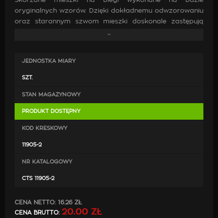
Skórzane mieszki na biegi wykonane na bazie
oryginalnych wzorów. Dzięki dokładnemu odwzorowaniu
oraz starannym szwom mieszki doskonale zastępują
oryginalne. Wykonanie ich z wysokiej jakości skóry oraz
zastosowanie mocnych nici jest gwarancją, że po
zamontowaniu będą doskonale pasować, co przyczyni
JEDNOSTKA MIARY
się do poprawy estetyki wewnątrz samochodu.
SZT.
STAN MAGAZYNOWY
PRODUKT DOSTĘPNY
KOD KRESKOWY
11905-2
NR KATALOGOWY
CTS 11905-2
CENA NETTO:
16.26 ZŁ
20.00 ZŁ
CENA BRUTTO: