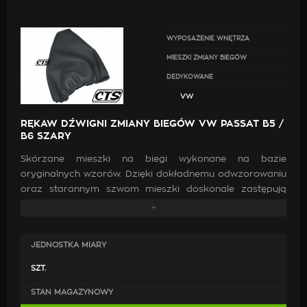
WYPOSAŻENIE WNĘTRZA
MIESZKI ZMIANY BIEGÓW
DEDYKOWANE
VW
RĘKAW DŹWIGNI ZMIANY BIEGÓW VW PASSAT B5 /
B6 SZARY
Skórzane mieszki na biegi wykonane na bazie
oryginalnych wzorów. Dzięki dokładnemu odwzorowaniu
oraz starannym szwom mieszki doskonale zastępują
oryginalne. Wykonanie ich z wysokiej jakości skóry oraz
zastosowanie mocnych nici jest gwarancją, że po
zamontowaniu będą doskonale pasować, co przyczyni
JEDNOSTKA MIARY
się do poprawy estetyki wewnątrz samochodu.
SZT.
STAN MAGAZYNOWY