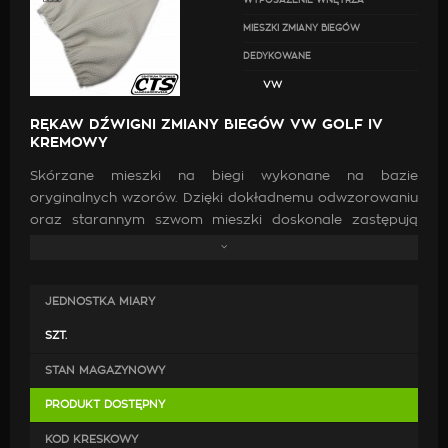
WYPOSAŻENIE WNĘTRZA
MIESZKI ZMIANY BIEGÓW
DEDYKOWANE
VW
RĘKAW DŹWIGNI ZMIANY BIEGÓW VW GOLF IV
KREMOWY
Skórzane mieszki na biegi wykonane na bazie
oryginalnych wzorów. Dzięki dokładnemu odwzorowaniu
oraz starannym szwom mieszki doskonale zastępują
oryginalne. Wykonanie ich z wysokiej jakości skóry oraz
zastosowanie mocnych nici jest gwarancją, że po
zamontowaniu będą doskonale pasować, co przyczyni
JEDNOSTKA MIARY
się do poprawy estetyki wewnątrz samochodu.
SZT.
STAN MAGAZYNOWY
PRODUKT DOSTĘPNY
KOD KRESKOWY