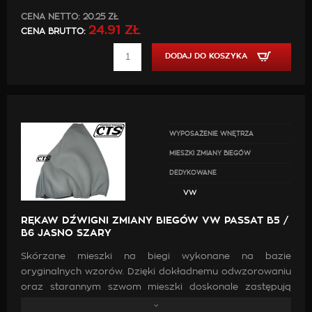
CENA NETTO:
20.25 ZŁ
24.91 ZŁ
CENA BRUTTO:
DODAJ DO KOSZYKA
WYPOSAŻENIE WNĘTRZA
MIESZKI ZMIANY BIEGÓW
DEDYKOWANE
VW
RĘKAW DŹWIGNI ZMIANY BIEGÓW VW PASSAT B5 /
B6 JASNO SZARY
Skórzane mieszki na biegi wykonane na bazie
oryginalnych wzorów. Dzięki dokładnemu odwzorowaniu
oraz starannym szwom mieszki doskonale zastępują
oryginalne. Wykonanie ich z wysokiej jakości skóry oraz