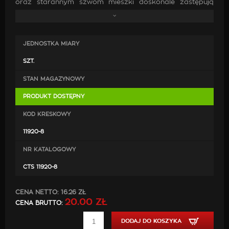
oraz starannym szwom mieszki doskonale zastępują
oryginalne. Wykonanie ich z wysokiej jakości skóry oraz
zastosowanie mocnych nici jest gwarancją, że po
zamontowaniu będą doskonale pasować, co przyczyni
JEDNOSTKA MIARY
się do poprawy estetyki wewnątrz samochodu.
SZT.
STAN MAGAZYNOWY
PRODUKT DOSTĘPNY
KOD KRESKOWY
11920-8
NR KATALOGOWY
CTS 11920-8
CENA NETTO:
16.26 ZŁ
20.00 ZŁ
CENA BRUTTO:
DODAJ DO KOSZYKA