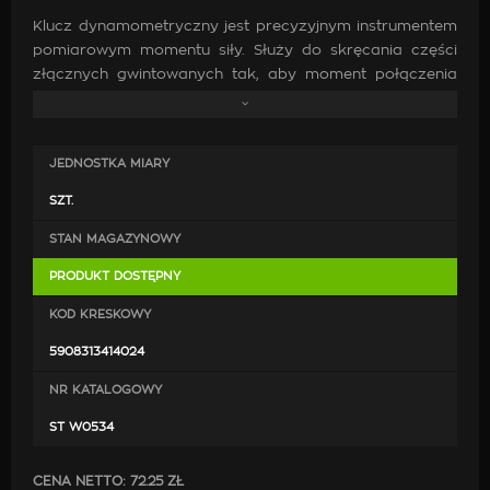
Klucz dynamometryczny jest precyzyjnym instrumentem
pomiarowym momentu siły. Służy do skręcania części
złącznych gwintowanych tak, aby moment połączenia
był znany i odpowiedni do rodzaju materiału
i wytrzymałości śruby i nakrętki.Klucz składa się
z głowicy z kwadratowym trzpieniem i ramienia
JEDNOSTKA MIARY
przenoszącego siłę.
SZT.
STAN MAGAZYNOWY
PRODUKT DOSTĘPNY
KOD KRESKOWY
5908313414024
NR KATALOGOWY
ST W0534
CENA NETTO:
72.25 ZŁ