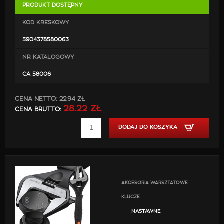
PRODUKT DOSTĘPNY
KOD KRESKOWY
5904378580063
NR KATALOGOWY
CA 58006
CENA NETTO:
22.94 ZŁ
28.22 ZŁ
CENA BRUTTO:
DODAJ DO KOSZYKA
AKCESORIA WARSZTATOWE
KLUCZE
NASTAWNE