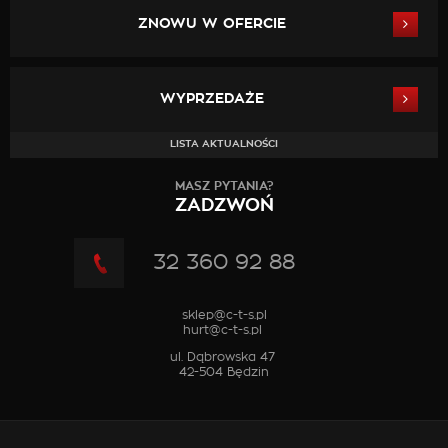
ZNOWU W OFERCIE
WYPRZEDAŻE
LISTA AKTUALNOŚCI
MASZ PYTANIA?
ZADZWOŃ
32 360 92 88
sklep@c-t-s.pl
hurt@c-t-s.pl
ul. Dąbrowska 47
42-504 Będzin