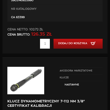
5903140633990
Zawartość zestawu:
NR KATALOGOWY
CA 63399
Klucz dynamometryczny
Instrukcja obsługi
CENA NETTO:
102.72 ZŁ
Walizka
126.35 ZŁ
CENA BRUTTO:
DODAJ DO KOSZYKA
AKCESORIA WARSZTATOWE
KLUCZE
NASTAWNE
KLUCZ DYNAMOMETRYCZNY 7-112 NM 3/8"
CERTYFIKAT KALIBRACJI