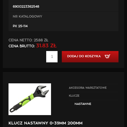
Specyfikacja techniczna:
6900223362548
Długośc 150 mm
NR KATALOGOWY
Nastawny w zakresie 0 - 34 mm
PX 25-114
Gumowany uchwyt
CENA NETTO:
25.88 ZŁ
31.83 ZŁ
CENA BRUTTO:
DODAJ DO KOSZYKA
AKCESORIA WARSZTATOWE
KLUCZE
NASTAWNE
KLUCZ NASTAWNY 0-39MM 200MM