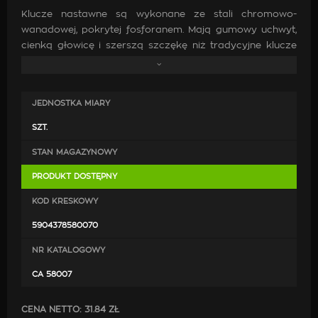
Klucze nastawne są wykonane ze stali chromowo-
wanadowej, pokrytej fosforanem. Mają gumowy uchwyt,
cienką głowicę i szerszą szczękę niż tradycyjne klucze
nastawne.
Użytkowanie:
JEDNOSTKA MIARY
Ustaw klucz tak, aby szczęki były skierowane
SZT.
w kierunku elementu.
STAN MAGAZYNOWY
Gdy klucz jest odpowiednio dopasowany,
przytrzymaj uchwyt klucza i kręć nim
PRODUKT DOSTĘPNY
w odpowiednim kierunku, aby dokręcić lub odkręcić
element.
KOD KRESKOWY
5904378580070
Ważne!
NR KATALOGOWY
Przechowuj poza zasięgiem dzieci.
CA 58007
Specyfikacja techniczna:
CENA NETTO:
31.84 ZŁ