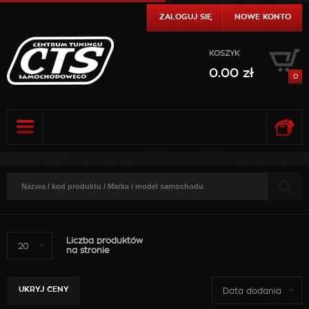
ZALOGUJ SIĘ
NOWE KONTO
KOSZYK
0.00
zł
0
0.00
zł
DO KASY
SZCZEGÓŁY
0.00
zł
DO KASY
SZCZEGÓŁY
Liczba produktów
20
na stronie
UKRYJ CENY
Data dodania