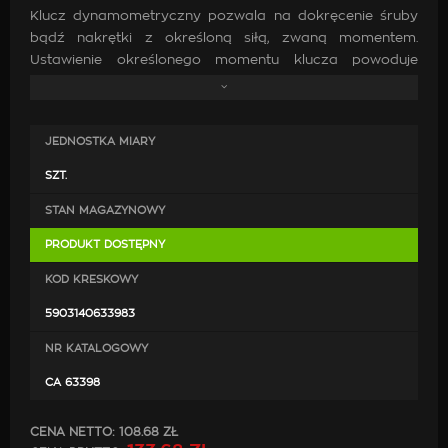
Klucz dynamometryczny pozwala na dokręcenie śruby
bądź nakrętki z określoną siłą, zwaną momentem.
Ustawienie określonego momentu klucza powoduje
odpowiednie naciągnięcie sprężyny, dzięki której możliwe
jest dokręcenie połączenia z zamierzoną siłą. Klucze
dynamometryczne wyposażone są w specjalną zapadkę,
JEDNOSTKA MIARY
która przeskakuje w chwili, gdy udało się osiągnąć
zakładaną siłę dokręcenia nakrętki bądź śruby. Posiada
SZT.
certyfikat kalibracji.
STAN MAGAZYNOWY
Specyfikacja:
PRODUKT DOSTĘPNY
3/8"
KOD KRESKOWY
7-112 Nm
5903140633983
Zawartość zestawu:
NR KATALOGOWY
CA 63398
Klucz dynamometryczny
Instrukcja obsługi
CENA NETTO:
108.68 ZŁ
Walizka