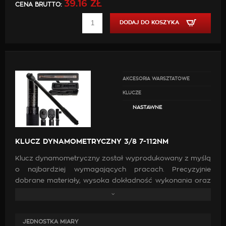
CrV
39.16 ZŁ
CENA BRUTTO:
200 mm
DODAJ DO KOSZYKA
8"
0 - 39 mm
Gumowany uchwyt
AKCESORIA WARSZTATOWE
KLUCZE
NASTAWNE
KLUCZ DYNAMOMETRYCZNY 3/8 7-112NM
Klucz dynamometryczny został wyprodukowany z myślą
o najbardziej wymagających pracach. Precyzyjnie
dobrane materiały, wysoka dokładność wykonania oraz
odporność na odkształcenia i pęknięcia decydują o jego
niezawodności. Narzędzie, jakim jest klucz
dynamometryczny, będzie idealne do odkręcania i
JEDNOSTKA MIARY
zakręcania połączeń śrubowych różnego rodzaju.