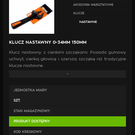
AKCESORIA WARSZTATOWE
KLUCZE
NASTAWNE
KLUCZ NASTAWNY 0-34MM 150MM
Klucz nastawny z cienkimi szczękami. Posiada gumowy
uchwyt, cienką głowicę i szerszą szczękę niż tradycyjne
klucze nastawne.
Użytkowanie:
JEDNOSTKA MIARY
Ustaw klucz tak, aby szczęki były skierowane
w kierunku elementu.
SZT.
Gdy klucz jest odpowiednio dopasowany,
STAN MAGAZYNOWY
przytrzymaj uchwyt klucza i kręć nim
w odpowiednim kierunku, aby dokręcić lub odkręcić
PRODUKT DOSTĘPNY
element.
KOD KRESKOWY