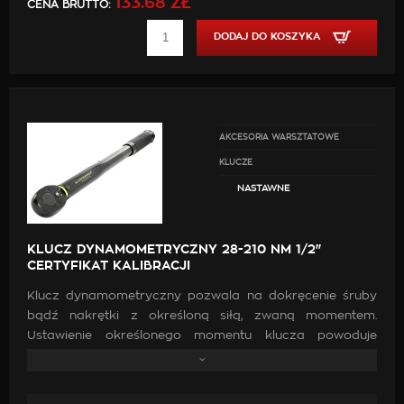
133.68 ZŁ
CENA BRUTTO:
DODAJ DO KOSZYKA
AKCESORIA WARSZTATOWE
KLUCZE
NASTAWNE
KLUCZ DYNAMOMETRYCZNY 28-210 NM 1/2"
CERTYFIKAT KALIBRACJI
Klucz dynamometryczny pozwala na dokręcenie śruby
bądź nakrętki z określoną siłą, zwaną momentem.
Ustawienie określonego momentu klucza powoduje
odpowiednie naciągnięcie sprężyny, dzięki której możliwe
jest dokręcenie połączenia z zamierzoną siłą. Klucze
dynamometryczne wyposażone są w specjalną zapadkę,