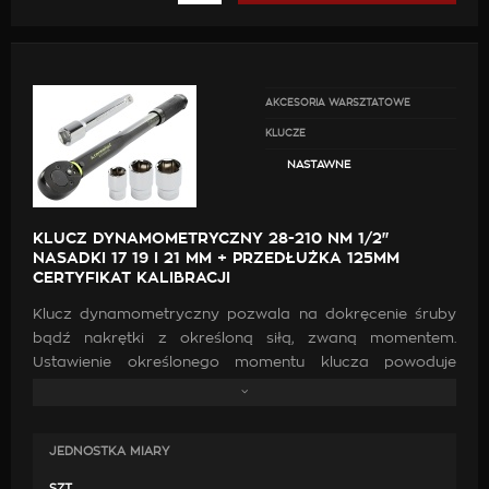
AKCESORIA WARSZTATOWE
KLUCZE
NASTAWNE
KLUCZ DYNAMOMETRYCZNY 28-210 NM 1/2"
NASADKI 17 19 I 21 MM + PRZEDŁUŻKA 125MM
CERTYFIKAT KALIBRACJI
Klucz dynamometryczny pozwala na dokręcenie śruby
bądź nakrętki z określoną siłą, zwaną momentem.
Ustawienie określonego momentu klucza powoduje
odpowiednie naciągnięcie sprężyny, dzięki której możliwe
jest dokręcenie połączenia z zamierzoną siłą. Klucze
dynamometryczne wyposażone są w specjalną zapadkę,
JEDNOSTKA MIARY
która przeskakuje w chwili, gdy udało się osiągnąć
zakładaną siłę dokręcenia nakrętki bądź śruby. Posiada
SZT.