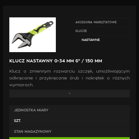
AKCESORIA WARSZTATOWE
KLUCZE
NASTAWNE
KLUCZ NASTAWNY 0-34 MM 6" / 150 MM
Klucz o zmiennym rozwarciu szczęk, umożliwiającym
odkręcanie i przykręcanie śrub i nakrętek o różnych
wymiarach.
Specyfikacja:
JEDNOSTKA MIARY
Rozmiar: 6" / 150mm
Zakres pracy: 0 - 34mm
SZT.
Materiał: CrV
STAN MAGAZYNOWY
Gumowy uchwyt